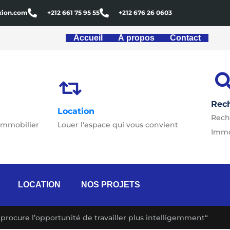
xion.com
+212 661 75 95 55
+212 676 26 0603
Accueil
À propos
Contact
Rec
Location
Rech
immobilier
Louer l'espace qui vous convient
Immo
LOCATION
NOS PROJETS
procure l’opportunité de travailler plus intelligemment“