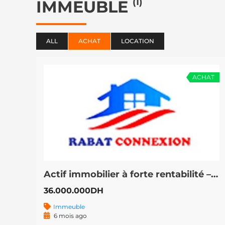
(1)
IMMEUBLE
ALL
ACHAT
LOCATION
ACHAT
Actif immobilier à forte rentabilité – Hôtel & commerce à Marrakech Guéliz
36.000.000DH
Immeuble
6 mois ago