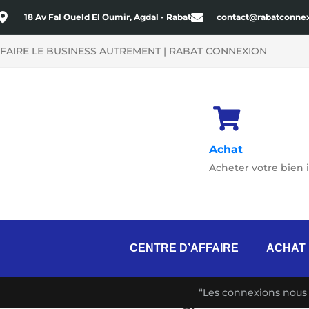
Aller
18 Av Fal Oueld El Oumir, Agdal - Rabat
contact@rabatconne
au
contenu
FAIRE LE BUSINESS AUTREMENT | RABAT CONNEXION
Achat
Acheter votre bien 
CENTRE D’AFFAIRE
ACHAT
“Les connexions nous 