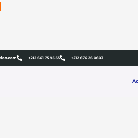
xion.com
+212 661 75 95 55
+212 676 26 0603
Ac
Close
this
module