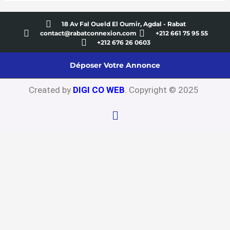
18 Av Fal Oueld El Oumir, Agdal - Rabat
contact@rabatconnexion.com
+212 661 75 95 55
+212 676 26 0603
Déposer Votre Annonce
Created by
DIGI CO WEB
. Copyright © 2025
Menu
Clo
this
mo