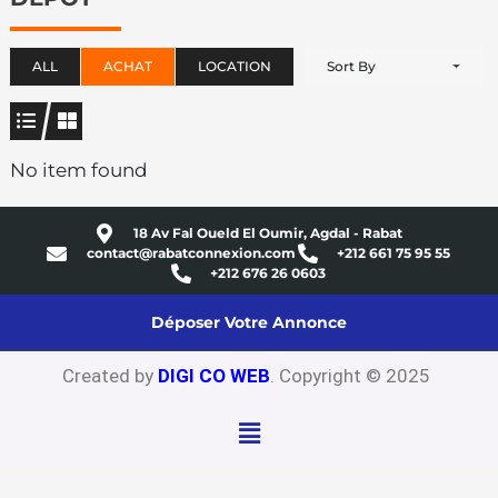
ALL
ACHAT
LOCATION
Sort By
No item found
18 Av Fal Oueld El Oumir, Agdal - Rabat
contact@rabatconnexion.com
+212 661 75 95 55
+212 676 26 0603
Déposer Votre Annonce
Created by
DIGI CO WEB
. Copyright © 2025
Menu