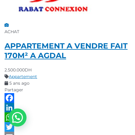
ACHAT
APPARTEMENT A VENDRE FAIT
170M² A AGDAL
2.500.000DH
Appartement
5 ans ago
Partager
Facebook
LinkedIn
1
WhatsApp