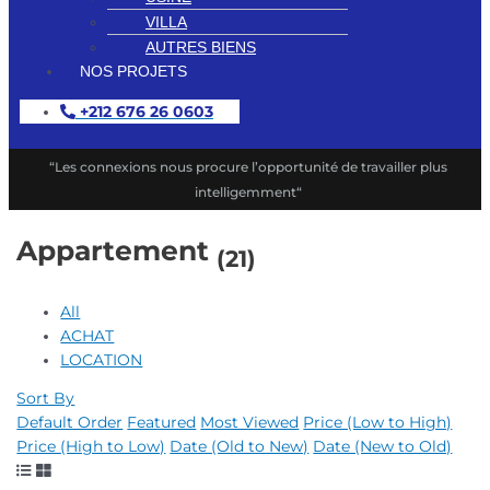
VILLA
AUTRES BIENS
NOS PROJETS
+212 676 26 0603
“Les connexions nous procure l’opportunité de travailler plus
intelligemment“
Appartement
(21)
All
ACHAT
LOCATION
Sort By
Default Order
Featured
Most Viewed
Price (Low to High)
Price (High to Low)
Date (Old to New)
Date (New to Old)