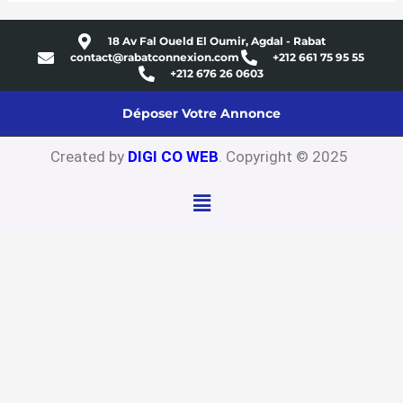
18 Av Fal Oueld El Oumir, Agdal - Rabat
contact@rabatconnexion.com
+212 661 75 95 55
+212 676 26 0603
Déposer Votre Annonce
Created by
DIGI CO WEB
. Copyright © 2025
Menu
Close
this
modu