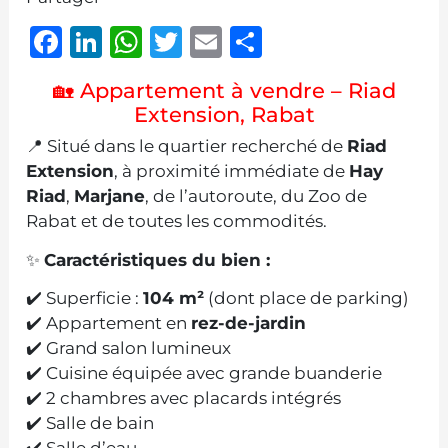
Facebook
LinkedIn
WhatsApp
Twitter
Email
Partager
🏡 Appartement à vendre – Riad
Extension, Rabat
📍 Situé dans le quartier recherché de
Riad
Extension
, à proximité immédiate de
Hay
Riad
,
Marjane
, de l’autoroute, du Zoo de
Rabat et de toutes les commodités.
✨
Caractéristiques du bien :
✔️ Superficie :
104 m²
(dont place de parking)
✔️ Appartement en
rez-de-jardin
✔️ Grand salon lumineux
✔️ Cuisine équipée avec grande buanderie
✔️ 2 chambres avec placards intégrés
✔️ Salle de bain