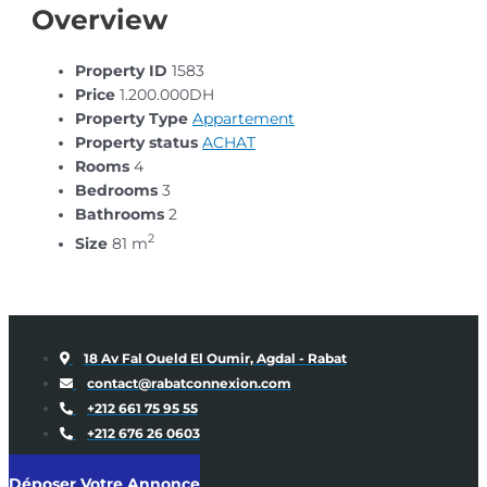
Overview
Property ID
1583
Price
1.200.000DH
Property Type
Appartement
Property status
ACHAT
Rooms
4
Bedrooms
3
Bathrooms
2
2
Size
81 m
18 Av Fal Oueld El Oumir, Agdal - Rabat
contact@rabatconnexion.com
+212 661 75 95 55
+212 676 26 0603
Déposer Votre Annonce