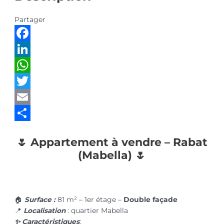
Partager
Facebook
LinkedIn
WhatsApp
Twitter
Email
Partager
🌷 Appartement à vendre – Rabat
(Mabella) 🌷
🏠
Surface :
81 m² – 1er étage –
Double façade
📍
Localisation
: quartier Mabella
✨ Caractéristiques
: