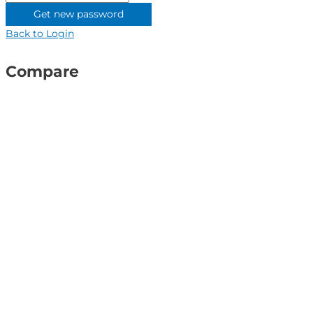
or
Get new password
email
Back to Login
address
Compare
Close
this
module