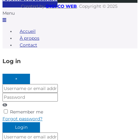
Created by
DIGI CO WEB
. Copyright © 2025
Menu
Accueil
À propos
Contact
Log in
×
Username
or
Password
email
address
Remember me
Forgot password?
Login
Username