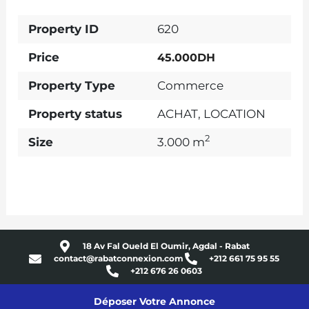
Property ID
620
Price
45.000DH
Property Type
Commerce
Property status
ACHAT
,
LOCATION
2
Size
3.000 m
18 Av Fal Oueld El Oumir, Agdal - Rabat
contact@rabatconnexion.com
+212 661 75 95 55
+212 676 26 0603
Déposer Votre Annonce