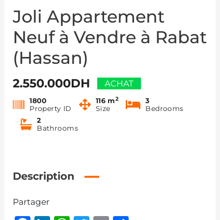
Joli Appartement
Neuf à Vendre à Rabat
(Hassan)
2.550.000DH
ACHAT
2
1800
116 m
3
Property ID
Size
Bedrooms
2
Bathrooms
Description
Partager