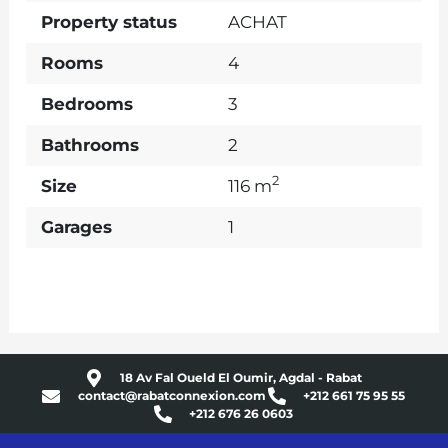
Property status
ACHAT
Rooms
4
Bedrooms
3
Bathrooms
2
2
Size
116 m
Garages
1
18 Av Fal Oueld El Oumir, Agdal - Rabat
contact@rabatconnexion.com
+212 661 75 95 55
+212 676 26 0603