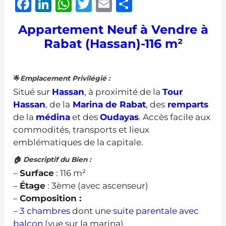
Facebook
LinkedIn
WhatsApp
Twitter
Email
Partager
Appartement Neuf à Vendre à
Rabat (Hassan)-116 m²
🌟
Emplacement Privilégié :
Situé sur
Hassan
, à proximité de la
Tour
Hassan
, de la
Marina de Rabat
, des
remparts
de la
médina
et des
Oudayas
. Accès facile aux
commodités, transports et lieux
emblématiques de la capitale.
🏠 Descriptif du Bien :
–
Surface
: 116 m²
–
Étage
: 3ème (avec ascenseur)
–
Composition :
–
3 chambres
dont une
suite parentale avec
balcon
(vue sur la marina)