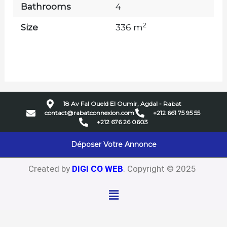
Bathrooms
4
2
Size
336 m
18 Av Fal Oueld El Oumir, Agdal - Rabat
contact@rabatconnexion.com
+212 661 75 95 55
+212 676 26 0603
Déposer Votre Annonce
Created by
DIGI CO WEB
. Copyright © 2025
Menu
Close