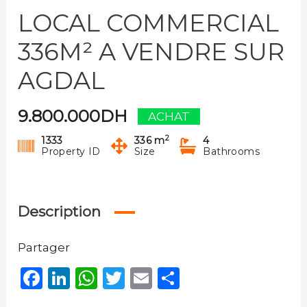
LOCAL COMMERCIAL
336M² A VENDRE SUR
AGDAL
9.800.000DH
ACHAT
2
1333
336 m
4
Property ID
Size
Bathrooms
Description
Partager
Facebook
LinkedIn
WhatsApp
Twitter
Email
Partager