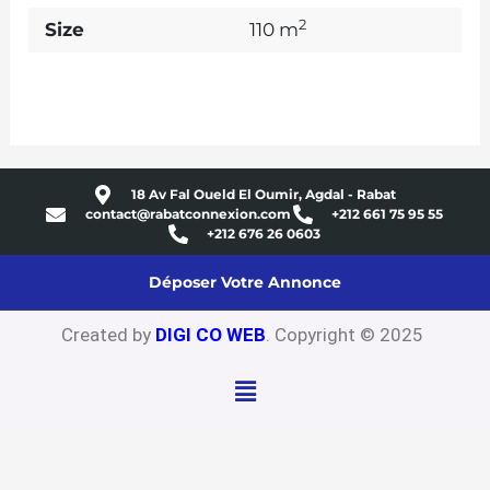
2
Size
110 m
18 Av Fal Oueld El Oumir, Agdal - Rabat
contact@rabatconnexion.com
+212 661 75 95 55
+212 676 26 0603
Déposer Votre Annonce
Created by
DIGI CO WEB
. Copyright © 2025
Menu
Close
this