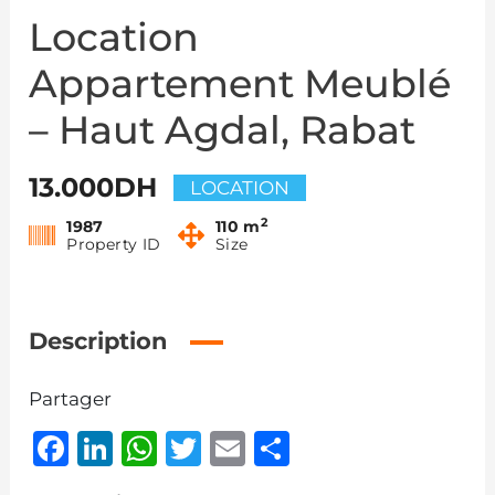
Location
Appartement Meublé
– Haut Agdal, Rabat
13.000DH
LOCATION
2
1987
110 m
Property ID
Size
Description
Partager
Facebook
LinkedIn
WhatsApp
Twitter
Email
Partager