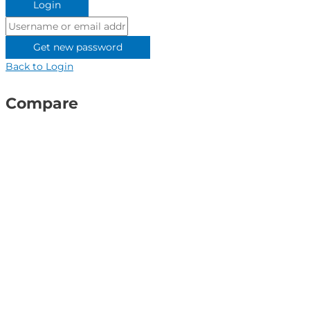
Login
Username
or
Get new password
email
Back to Login
address
Compare
Close
this
module