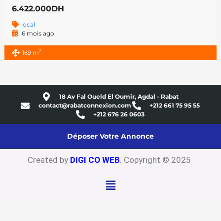
6.422.000DH
local
6 mois ago
2
169 m
18 Av Fal Oueld El Oumir, Agdal - Rabat
contact@rabatconnexion.com
+212 661 75 95 55
+212 676 26 0603
Déposer Votre Annonce
Created by
DIGI CO WEB
. Copyright © 2025
Menu
Clo